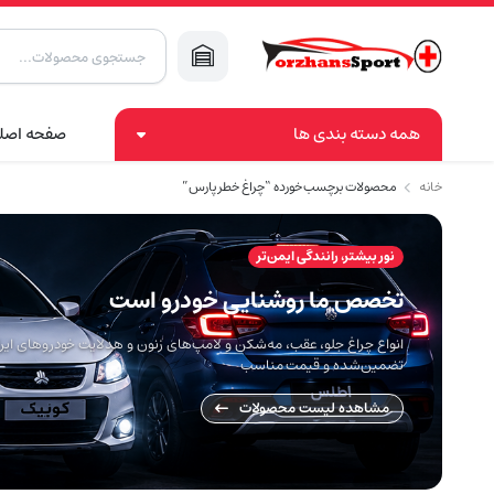
Products
search
همه دسته بندی ها
صفحه اصل
خانه
محصولات برچسب خورده “چراغ خطر پارس”
نور بیشتر، رانندگی ایمن‌تر
تخصص ما روشنایی خودرو است
انواع چراغ جلو، عقب، مه‌شکن و لامپ‌های زنون و هدلایت خودروهای ایران
تضمین‌شده و قیمت مناسب
مشاهده لیست محصولات