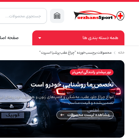
Products
search
همه دسته بندی ها
صفحه اصل
خانه
محصولات برچسب خورده “چراغ عقب پرشیا اسپرت”
نور بیشتر، رانندگی ایمن‌تر
تخصص ما روشنایی خودرو است
انواع چراغ جلو، عقب، مه‌شکن و لامپ‌های زنون و هدلایت خودروهای ایران
تضمین‌شده و قیمت مناسب
مشاهده لیست محصولات