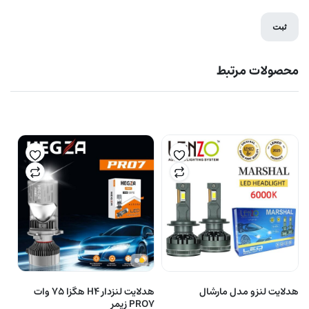
محصولات مرتبط
هدلایت لنزو مدل مارشال
هدلایت لنزدار H4 هگزا 75 وات
PRO7 زیمر