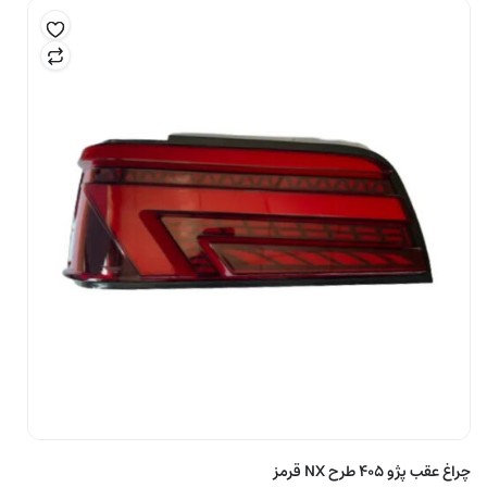
بود.
است.
چراغ عقب پژو ۴۰۵ طرح NX قرمز